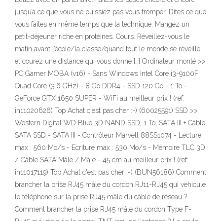
jusqu’à ce que vous ne puissiez pas vous tromper. Dites ce que
vous faites en même temps que la technique. Mangez un
petit-déjeuner riche en protéines. Cours. Réveillez-vous le
matin avant l’école/la classe/quand tout le monde se réveille,
et courez une distance qui vous donne […] Ordinateur monté >>
PC Gamer MOBA (v16) - Sans Windows Intel Core i3-9100F
Quad Core (3.6 GHz) - 8 Go DDR4 - SSD 120 Go - 1 To -
GeForce GTX 1650 SUPER - WiFi au meilleur prix ! (ref:
in11020626) Top Achat c'est pas cher :-) (60025591) SSD >>
Western Digital WD Blue 3D NAND SSD, 1 To, SATA III + Câble
SATA SSD - SATA III - Contrôleur Marvell 88SS1074 - Lecture
max : 560 Mo/s - Ecriture max : 530 Mo/s - Mémoire TLC 3D
/ Câble SATA Mâle / Mâle - 45 cm au meilleur prix ! (ref:
in11017119) Top Achat c'est pas cher :-) (BUN56186) Comment
brancher la prise RJ45 mâle du cordon RJ11-RJ45 qui véhicule
le téléphone sur la prise RJ45 mâle du câble de réseau ?
Comment brancher la prise RJ45 mâle du cordon Type F-