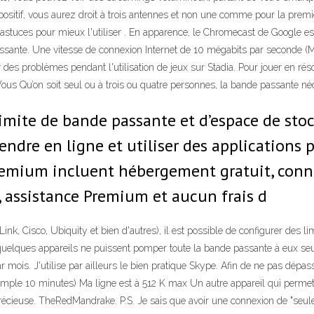
spositif, vous aurez droit à trois antennes et non une comme pour la pre
astuces pour mieux l'utiliser . En apparence, le Chromecast de Google es
ssante. Une vitesse de connexion Internet de 10 mégabits par seconde 
r des problèmes pendant l'utilisation de jeux sur Stadia. Pour jouer en ré
ous Qu’on soit seul ou à trois ou quatre personnes, la bande passante né
limite de bande passante et d’espace de sto
endre en ligne et utiliser des applicatio
Premium incluent hébergement gratuit, con
, assistance Premium et aucun frais d
Link, Cisco, Ubiquity et bien d'autres), il est possible de configurer des
uelques appareils ne puissent pomper toute la bande passante à eux seuls
ar mois. J'utilise par ailleurs le bien pratique Skype. Afin de ne pas dé
ple 10 minutes) Ma ligne est à 512 K max Un autre appareil qui permett
a précieuse. TheRedMandrake. P.S. Je sais que avoir une connexion de "s