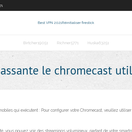
71
Best VPN 2021
Réinitialiser firestick
Birtcher19051
Richner5771
Huska63251
ssante le chromecast utili
biles qui exécutent : Pour configurer votre Chromecast, veuillez utiliser
té, vous pouvez voir des streamings volumineux, partant de votre smartpho