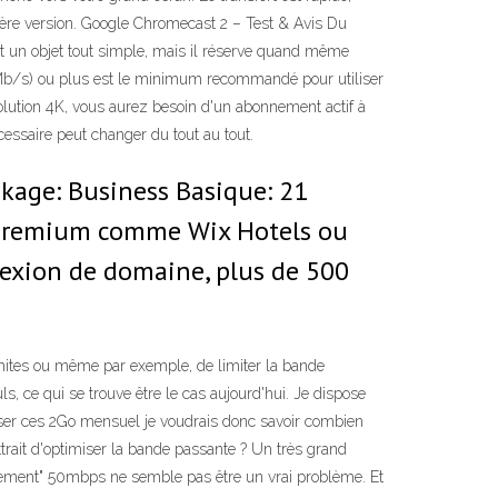
mière version. Google Chromecast 2 – Test & Avis Du
t un objet tout simple, mais il réserve quand même
(Mb/s) ou plus est le minimum recommandé pour utiliser
solution 4K, vous aurez besoin d'un abonnement actif à
cessaire peut changer du tout au tout.
ckage: Business Basique: 21
ns premium comme Wix Hotels ou
nexion de domaine, plus de 500
 limites ou même par exemple, de limiter la bande
, ce qui se trouve être le cas aujourd'hui. Je dispose
passer ces 2Go mensuel je voudrais donc savoir combien
rait d'optimiser la bande passante ? Un très grand
eulement" 50mbps ne semble pas être un vrai problème. Et